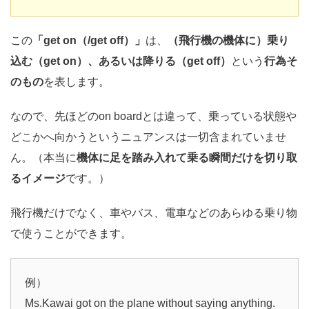
この
「get on（/get off）」
は、
（飛行機の機体に）乗り
込む（get on）、あるいは降りる（get off）
という
行為そ
のもの
を表します。
なので、先ほどのon boardとは違って、乗っている状態や
どこかへ向かうというニュアンスは一切含まれていませ
ん。（本当に
機体に足を踏み入れて乗る瞬間だけを切り取
るイメージ
です。）
飛行機だけでなく、車やバス、電車などのあらゆる乗り物
で使うことができます。
例）
Ms.Kawai got on the plane without saying anything.